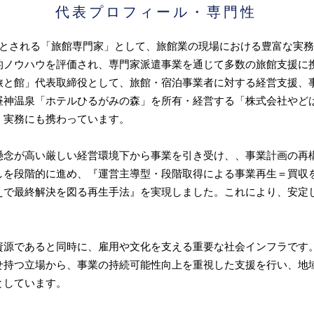
代表プロフィール・専門性
）とされる「旅館専門家」として、旅館業の現場における豊富な実
ノウハウを評価され、専門家派遣事業を通じて多数の旅館支援に携わ
旅と館」代表取締役として、旅館・宿泊事業者に対する経営支援、
昼神温泉「ホテルひるがみの森」を所有・経営する「株式会社やど
、実務にも携わっています。
懸念が高い厳しい経営環境下から事業を引き受け、、事業計画の再
しを段階的に進め、『運営主導型・段階取得による事業再生＝買収
えで最終解決を図る再生手法』を実現しました。これにより、安定
。
資源であると同時に、雇用や文化を支える重要な社会インフラです
せ持つ立場から、事業の持続可能性向上を重視した支援を行い、地
としています。