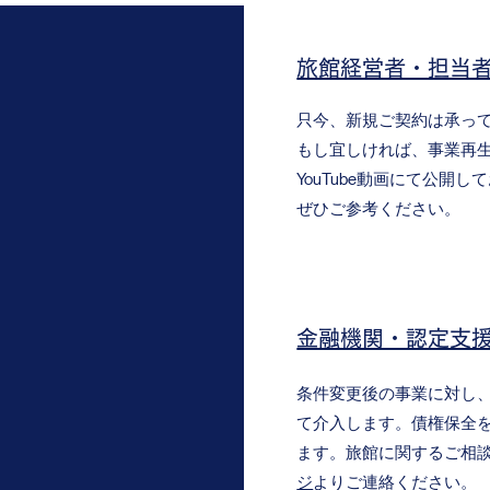
旅館経営者・担当
只今、新規ご契約は承っ
もし宜しければ、事業再
YouTube動画にて公開し
ぜひご参考ください。
金融機関・認定支
条件変更後の事業に対し
て介入します。債権保全
ます。旅館に関するご相
ジ
よりご連絡ください。