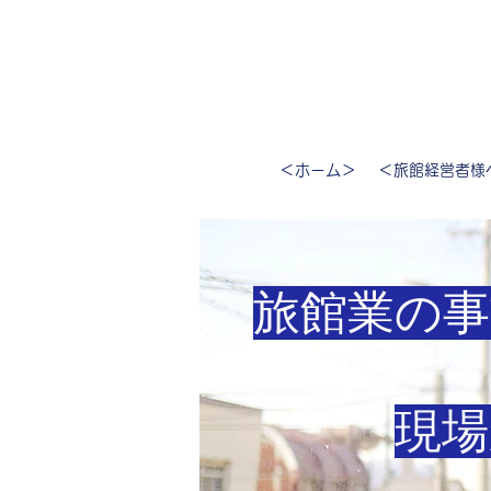
＜ホーム＞
＜旅館経営者様
旅館業の事
現場